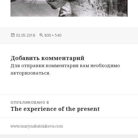
Опубликовано
02.05.2018
Полный
800 × 540
размер
Добавить комментарий
Для отправки комментария вам необходимо
авторизоваться
.
Навигация
ОПУБЛИКОВАНО В
по
The experience of the present
записям
www.marynabatsiukova.com