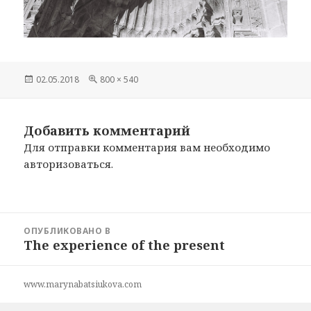
Опубликовано
02.05.2018
Полный
800 × 540
размер
Добавить комментарий
Для отправки комментария вам необходимо
авторизоваться
.
Навигация
ОПУБЛИКОВАНО В
по
The experience of the present
записям
www.marynabatsiukova.com