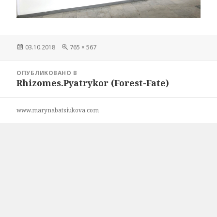
Опубликовано
03.10.2018
Полный
765 × 567
размер
Навигация
ОПУБЛИКОВАНО В
по
Rhizomes.Pyatrykor (Forest-Fate)
записям
www.marynabatsiukova.com