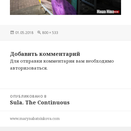
Опубликовано
01.05.2018
Полный
800 × 533
размер
Добавить комментарий
Для отправки комментария вам необходимо
авторизоваться
.
Навигация
ОПУБЛИКОВАНО В
по
Sula. The Continuous
записям
www.marynabatsiukova.com