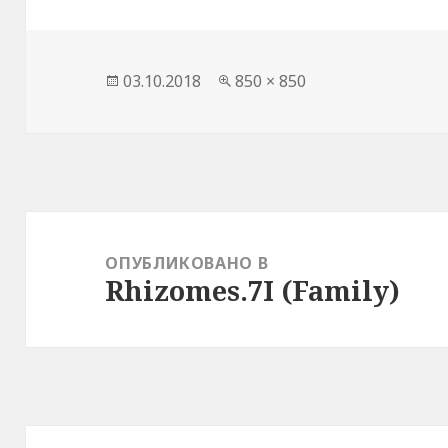
Опубликовано
03.10.2018
Полный
850 × 850
размер
Навигация
по
ОПУБЛИКОВАНО В
Rhizomes.7I (Family)
записям