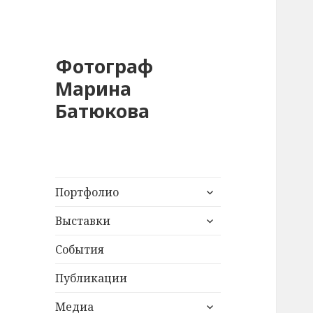
Фотограф
Марина
Батюкова
раскрыть
Портфолио
дочернее
раскрыть
меню
Выставки
дочернее
меню
События
Публикации
раскрыть
Медиа