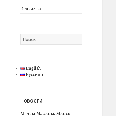
дочернее
меню
Контакты
Н
а
й
т
и
English
:
Русский
НОВОСТИ
Мечты Марины. Минск.