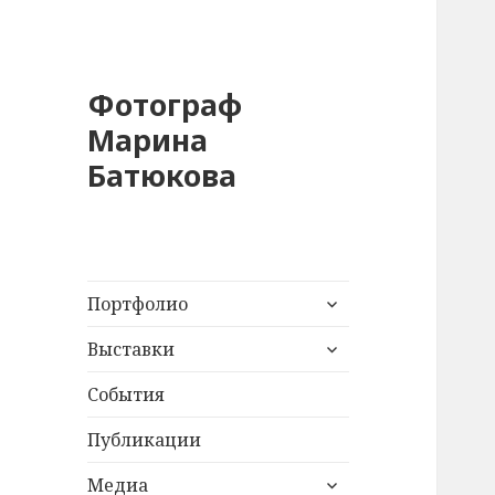
Фотограф
Марина
Батюкова
раскрыть
Портфолио
дочернее
раскрыть
меню
Выставки
дочернее
меню
События
Публикации
раскрыть
Медиа