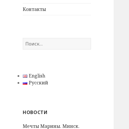
дочернее
меню
Контакты
Н
а
й
т
и
English
:
Русский
НОВОСТИ
Мечты Марины. Минск.