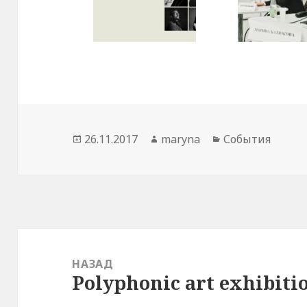
Опубликовано
26.11.2017
Автор
maryna
Рубрики
События
Навигация
по
НАЗАД
Polyphonic art exhibiti
записям
Предыдущая
запись: