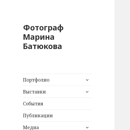
Фотограф
Марина
Батюкова
раскрыть
Портфолио
дочернее
раскрыть
меню
Выставки
дочернее
меню
События
Публикации
раскрыть
Медиа