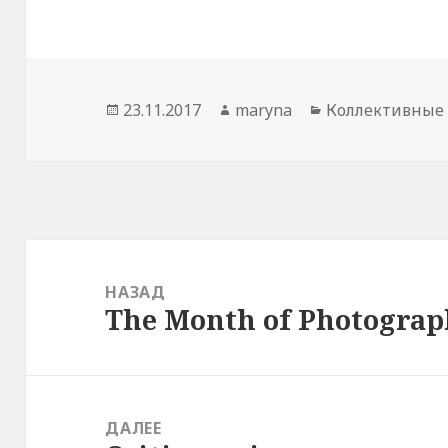
Опубликовано
23.11.2017
Автор
maryna
Рубрики
Коллективные
Навигация
по
НАЗАД
The Month of Photograp
записям
Предыдущая
запись:
ДАЛЕЕ