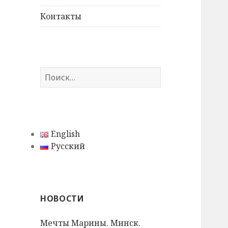
дочернее
меню
Контакты
Н
а
й
т
и
English
:
Русский
НОВОСТИ
Мечты Марины. Минск.