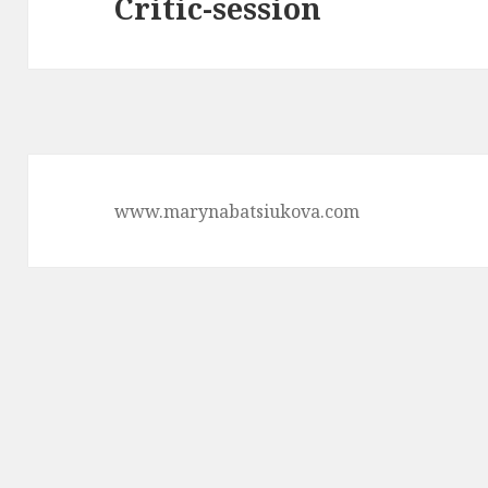
Critic-session
Следующая
запись:
www.marynabatsiukova.com