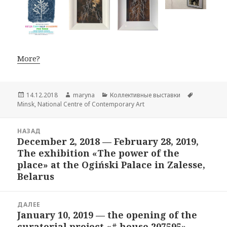
More?
Опубликовано
14.12.2018
Автор
maryna
Рубрики
Коллективные выставки
Метки
Minsk
,
National Centre of Contemporary Art
Навигация
НАЗАД
по
December 2, 2018 — February 28, 2019,
Предыдущая
записям
The exhibition «The power of the
запись:
place» at the Ogiński Palace in Zalesse,
Belarus
ДАЛЕЕ
January 10, 2019 — the opening of the
Следующая
curatorial project «# house 207595»